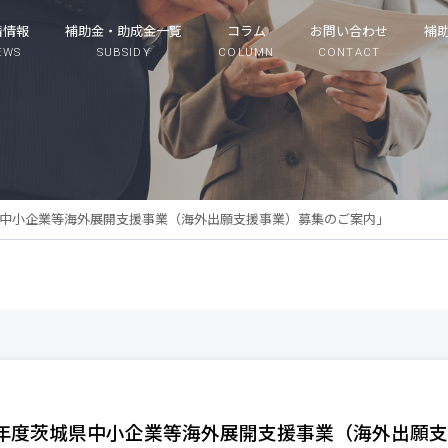
着情報
補助金・助成金一覧
コラム
お問い合わせ
補
EWS
SUBSIDY
COLUMN
CONTACT
県中小企業等海外展開支援事業（海外出願支援事業）募集のご案内」
年度茨城県中小企業等海外展開支援事業（海外出願