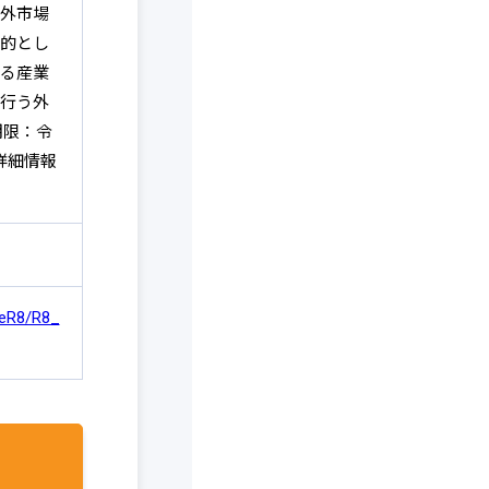
外市場
的とし
る産業
行う外
期限：令
詳細情報
ileR8/R8_