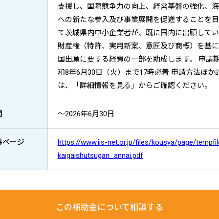
支援し、国際競争力の向上、経営基盤の強化、海
への新たな参入及び事業展開を促進することを目
て茨城県内中小企業者が、既に国内に出願してい
財産権（特許、実用新案、意匠及び商標）を基に
国出願に要する経費の一部を助成します。 申請
和8年6月30日（火）まで17時必着 申請方法ほか
は、「詳細情報を見る」からご確認ください。
間
～2026年6月30日
募ページ
https://www.iis-net.or.jp/files/kousya/page/tempf
kaigaishutsugan_annai.pdf
この補助金について
相談する