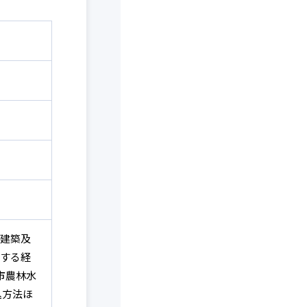
建築及
する経
市農林水
込方法ほ