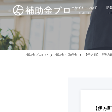
当サイトについて
新
ABOUT
N
補助金プロTOP
補助金・助成金
【伊方町】「伊方
【伊方町