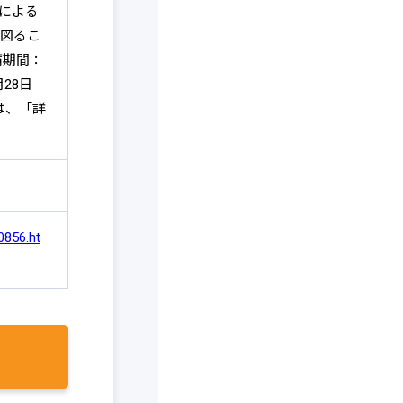
による
図るこ
請期間：
28日
は、「詳
0856.ht