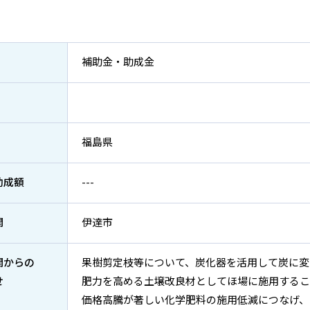
補助金・助成金
福島県
助成額
---
関
伊達市
関からの
果樹剪定枝等について、炭化器を活用して炭に変
せ
肥力を高める土壌改良材としてほ場に施用するこ
価格高騰が著しい化学肥料の施用低減につなげ、