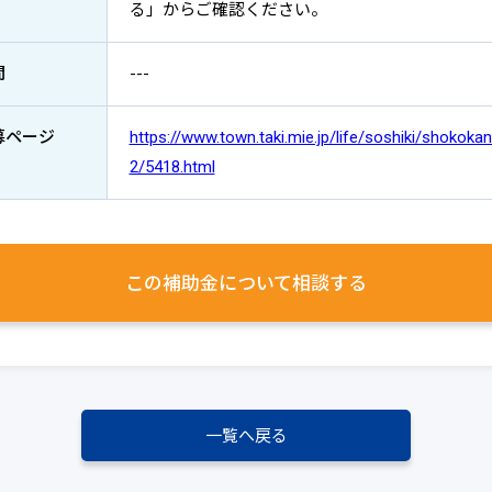
る」からご確認ください。
間
---
募ページ
https://www.town.taki.mie.jp/life/soshiki/shokoka
2/5418.html
この補助金について
相談する
一覧へ戻る