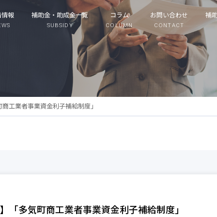
着情報
補助金・助成金一覧
コラム
お問い合わせ
補
EWS
SUBSIDY
COLUMN
CONTACT
町商工業者事業資金利子補給制度」
】「多気町商工業者事業資金利子補給制度」