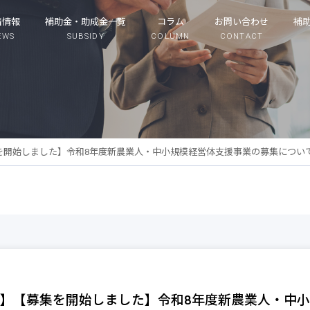
着情報
補助金・助成金一覧
コラム
お問い合わせ
補
EWS
SUBSIDY
COLUMN
CONTACT
を開始しました】令和8年度新農業人・中小規模経営体支援事業の募集につい
】【募集を開始しました】令和8年度新農業人・中