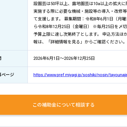
設園芸は50坪以上、露地園芸は10a以上の拡大に
実施する際に必要な機械・施設等の導入・改修等
て支援します。 募集期間：令和8年6月1日（月
ら令和8年12月25日（金曜日） ※毎月25日を〆
予算上限に達し次第終了とします。 申込方法ほ
報は、「詳細情報を見る」からご確認ください。
間
2026年6月1日～2026年12月25日
募ページ
https://www.pref.miyagi.jp/soshiki/nosin/tayounaji
この補助金について
相談する