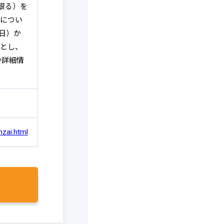
限る）を
につい
曜日）か
切とし、
か詳細情
nzai.html