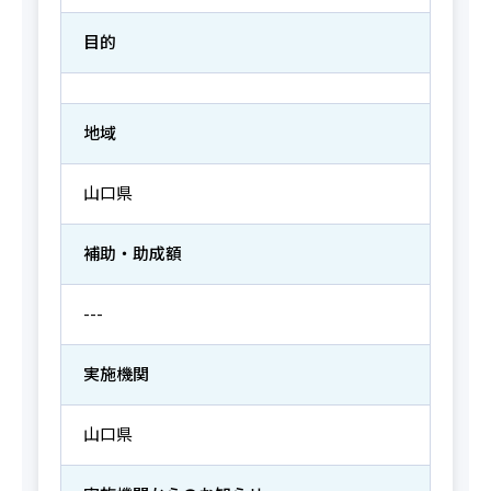
目的
地域
山口県
補助・助成額
---
実施機関
山口県