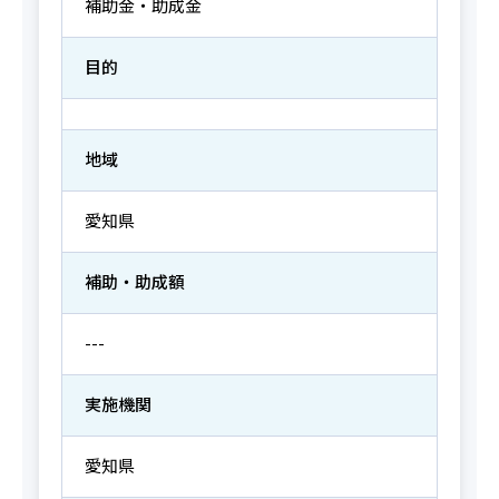
補助金・助成金
目的
地域
愛知県
補助・助成額
---
実施機関
愛知県