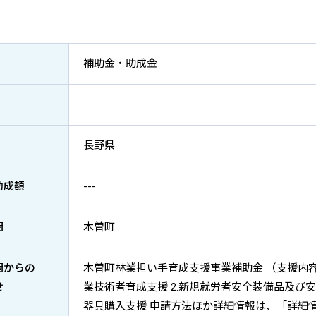
補助金・助成金
長野県
助成額
---
関
木曽町
関からの
木曽町林業担い手育成支援事業補助金 （支援内容）
せ
業技術者育成支援 2.新規就労者安全装備品及び
器具購入支援 申請方法ほか詳細情報は、「詳細