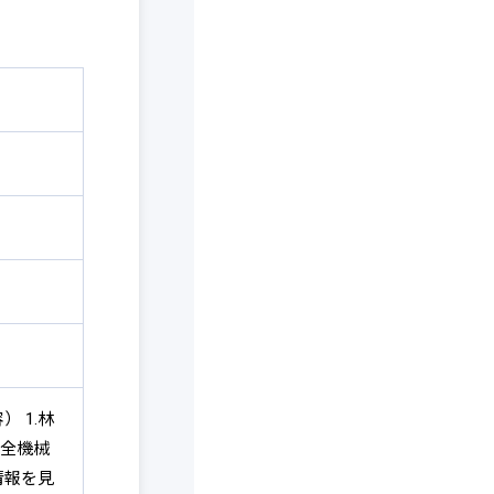
 1.林
安全機械
情報を見