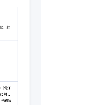
化、経
C（電子
に対し
「詳細情