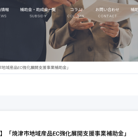
着情報
補助金・助成金一覧
コラム
お問い合わせ
補
EWS
SUBSIDY
COLUMN
CONTACT
市地域産品EC強化展開支援事業補助金」
】「焼津市地域産品EC強化展開支援事業補助金」