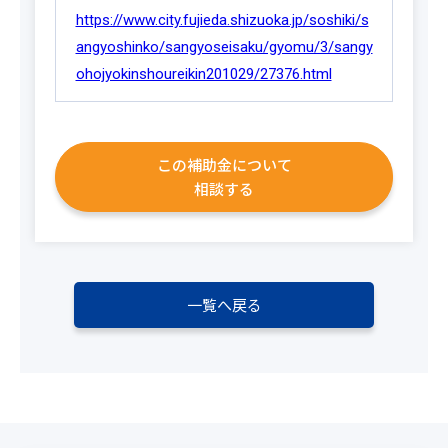
https://www.city.fujieda.shizuoka.jp/soshiki/s
angyoshinko/sangyoseisaku/gyomu/3/sangy
ohojyokinshoureikin201029/27376.html
この補助金について
相談する
一覧へ戻る