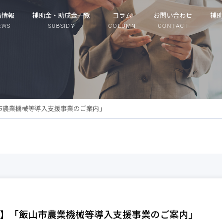
着情報
補助金・助成金一覧
コラム
お問い合わせ
補
EWS
SUBSIDY
COLUMN
CONTACT
市農業機械等導入支援事業のご案内」
】「飯山市農業機械等導入支援事業のご案内」