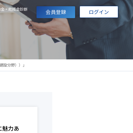
助金・助成金診断
会員登録
ログイン
建設分野））」
に魅力あ