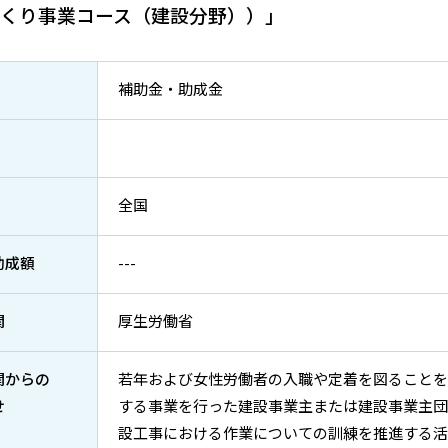
くり事業コース（建設分野））」
補助金・助成金
全国
助成額
---
関
厚生労働省
関からの
若年および女性労働者の入職や定着を図ることを
せ
する事業を行った建設事業主または建設事業主団
設工事における作業についての訓練を推進する活