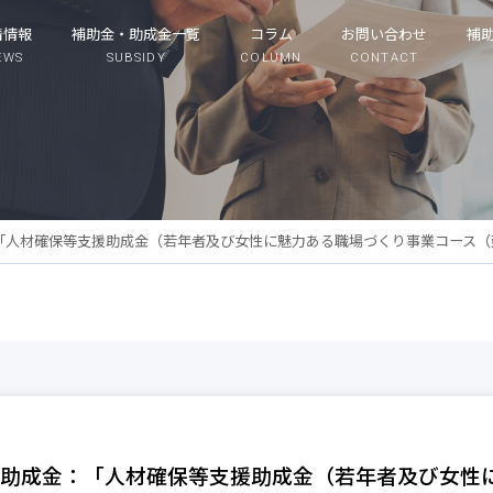
着情報
補助金・助成金一覧
コラム
お問い合わせ
補
EWS
SUBSIDY
COLUMN
CONTACT
「人材確保等支援助成金（若年者及び女性に魅力ある職場づくり事業コース（
助成金：「人材確保等支援助成金（若年者及び女性