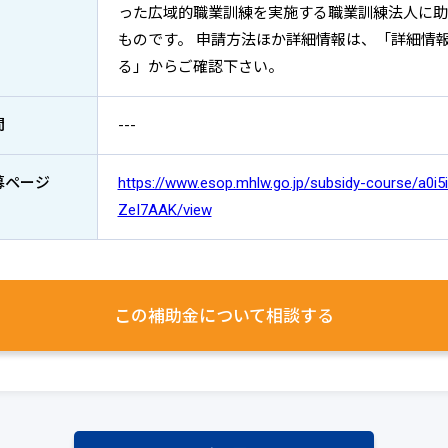
った広域的職業訓練を実施する職業訓練法人に助
ものです。 申請方法ほか詳細情報は、「詳細情
る」からご確認下さい。
間
---
募ページ
https://www.esop.mhlw.go.jp/subsidy-course/a0i5
ZeI7AAK/view
この補助金について
相談する